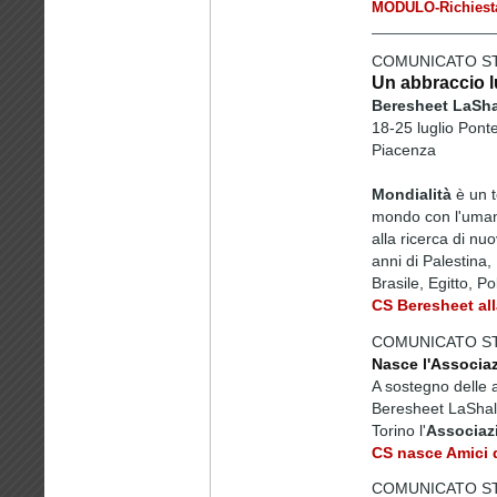
MODULO-Richiesta
COMUNICATO ST
Un abbraccio l
Beresheet LaShal
18-25 luglio Pont
Piacenza
Mondialità
è un t
mondo con l'umanit
alla ricerca di nuo
anni di Palestina
Brasile, Egitto, Po
CS Beresheet all
COMUNICATO ST
Nasce l'Associa
A sostegno delle 
Beresheet LaShal
Torino l'
Associaz
CS nasce Amici 
COMUNICATO STA