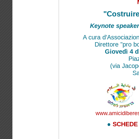
"Costruire
Keynote speake
A cura d’Associazio
Direttore "pro b
Giovedì 4 d
Pia
(via Jacop
Sa
www.amicidibere
●
SCHEDE 